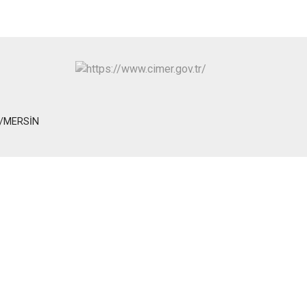
Toroslar
Yenişehir
Lİ/MERSİN