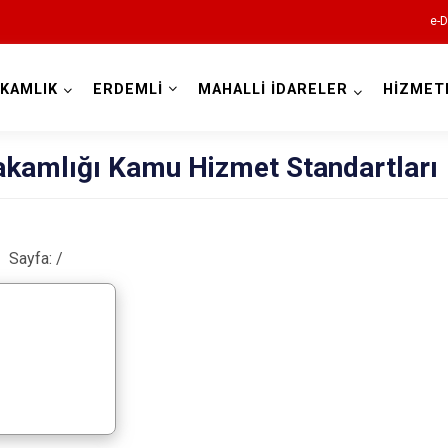
e-D
KAMLIK
ERDEMLİ
MAHALLİ İDARELER
HİZMET
Mersin
kamlığı Kamu Hizmet Standartları
Sayfa:
/
Anamur
Aydıncık
Bozyazı
Çamlıyayla