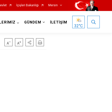
evlet
İçişleri Bakanlığı
Mersin
LERİMİZ
GÜNDEM
İLETİŞİM
32
°C
Silifke
Tarsus
Akdeniz
Mezitli