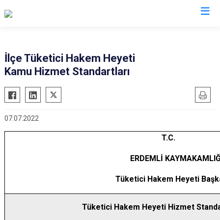
Mersin
İlçe Tüketici Hakem Heyeti
Kamu Hizmet Standartları
Anamur
Silifke
Aydıncık
Tarsus
Bozyazı
Akdeniz
07.07.2022
Çamlıyayla
Mezitli
T.C.
Erdemli
Toroslar
Gülnar
Yenişehir
ERDEMLİ KAYMAKAMLIĞ
Mut
Tüketici Hakem Heyeti Başka
Tüketici Hakem Heyeti Hizmet Standa