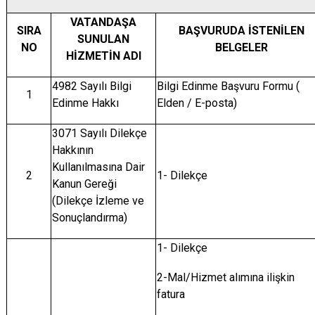
VATANDAŞA
SIRA
BAŞVURUDA İSTENİLEN
SUNULAN
NO
BELGELER
HİZMETİN ADI
4982 Sayılı Bilgi
Bilgi Edinme Başvuru Formu (
1
Edinme Hakkı
Elden / E-posta)
3071 Sayılı Dilekçe
Hakkının
Kullanılmasına Dair
2
1- Dilekçe
Kanun Gereği
(Dilekçe İzleme ve
Sonuçlandırma)
1- Dilekçe
2-Mal/Hizmet alımına ilişkin
fatura