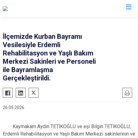
Mersin
İlçemizde Kurban Bayramı
Vesilesiyle Erdemli
Anamur
Silifke
Rehabilitasyon ve Yaşlı Bakım
Aydıncık
Tarsus
Merkezi Sakinleri ve Personeli
Bozyazı
Akdeniz
ile Bayramlaşma
Çamlıyayla
Gerçekleştirildi.
Mezitli
Erdemli
Toroslar
Gülnar
Yenişehir
Mut
26.05.2026
Kaymakam Aydın TETİKOĞLU ve eşi Bilgin TETİKOĞLU;
Erdemli Rehabilitasyon ve Yaşlı Bakım Merkezi sakinlerinin ve