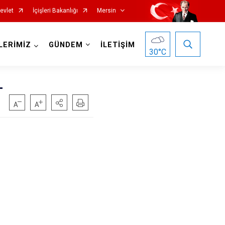
evlet
İçişleri Bakanlığı
Mersin
LERİMİZ
GÜNDEM
İLETİŞİM
30
°C
L
Silifke
Tarsus
Akdeniz
Mezitli