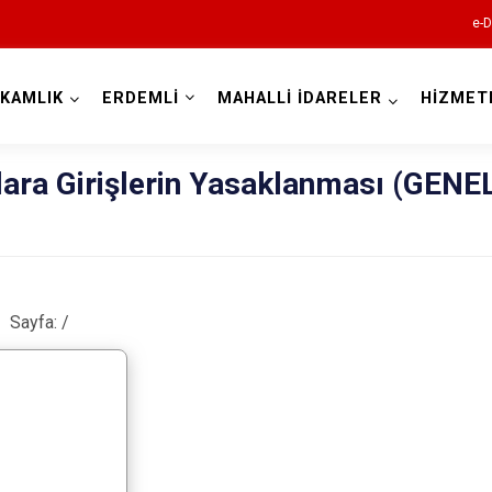
e-D
KAMLIK
ERDEMLİ
MAHALLİ İDARELER
HİZMET
Mersin
lara Girişlerin Yasaklanması (GENE
Sayfa:
/
Anamur
Aydıncık
Bozyazı
Çamlıyayla