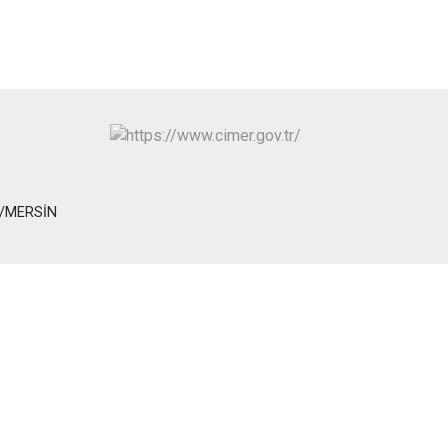
Toroslar
Yenişehir
Lİ/MERSİN